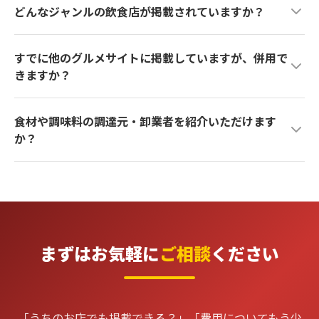
しますので、安心してお任せください。
どんなジャンルの飲食店が掲載されていますか？
能です。解約手続きについてはお問い合わせ時に詳しくご説
明いたします。長期の縛りはありませんので、まずはお試し
和食、寿司、ラーメン、焼肉、カフェ、イタリアン、カレー
いただく感覚でお気軽にどうぞ。
すでに他のグルメサイトに掲載していますが、併用で
など、幅広いジャンルの飲食店にご掲載いただいています。
きますか？
ジャンルの制限はございません。「うちの業態でも大丈
夫？」と思われたら、まずはお気軽にご相談ください。
はい、もちろん併用可能です。Halal Gourmet Japanはムス
食材や調味料の調達元・卸業者を紹介いただけます
リム旅行者に特化したプラットフォームのため、一般的なグ
か？
ルメサイトではリーチしにくい層へのアプローチが可能で
す。既存の集客チャネルと組み合わせることで、相乗効果が
はい、ご紹介可能です。Halal Gourmet Japanは12年以上に
期待できます。
わたりムスリム向けの飲食店情報を発信してきた中で、信頼
できるハラール食材・調味料の卸業者とのつながりがござい
ます。お店の業態やご希望に合わせて、適切な調達先をご案
内いたしますので、お気軽にご相談ください。
まずはお気軽に
ご相談
ください
「うちのお店でも掲載できる？」「費用についてもう少