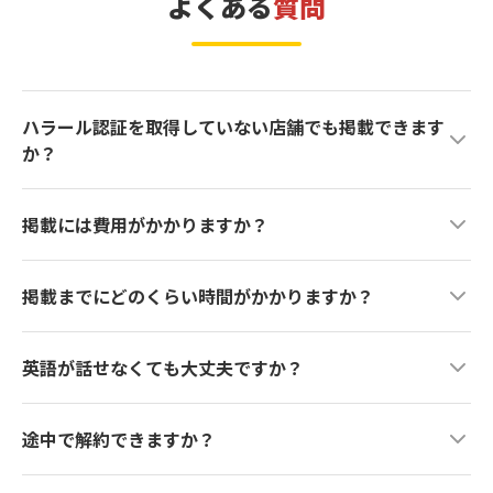
よくある
質問
ハラール認証を取得していない店舗でも掲載できます
か？
はい、掲載できます。Halal Gourmet Japanでは、店舗のハ
掲載には費用がかかりますか？
ラール認証は必須ではありません。必要な対応は、調理器具
の使い分けや、ハラール対応食材の使用など、日常のオペレ
はい、Halal Gourmet Japanへの掲載は有料サービスです。
ーションの範囲です。
掲載までにどのくらい時間がかかりますか？
検索結果での優先表示、クーポン機能、予約連携、月次レポ
お肉を提供される場合は、ハラール対応のお肉(ハラールミ
ートなど、ムスリム集客に必要な機能とサポートを一括でご
お問い合わせから最短2週間程度で掲載を開始できます。お
ート)をご使用いただく必要があります。豚肉やアルコール
提供しています。費用やプランの詳細はお問い合わせ時にご
英語が話せなくても大丈夫ですか？
店のメニュー情報をヒアリングし、原材料データの登録と翻
を含む食材・調味料を避けることに加え、肉類はイスラム法
案内いたしますので、まずはお気軽にご連絡ください。初回
訳を行ったうえで公開いたします。お忙しい飲食店様のご負
に則って処理されたものをお選びください。
はい、問題ありません。掲載情報の英語・多言語への翻訳は
3ヶ月からお試しいただけます。
担を最小限に抑えるよう、スムーズに進めてまいります。
途中で解約できますか？
すべてHGJ側で対応いたします。また、ムスリムのお客様が
来店された際のコミュニケーションについてもサポートいた
初回3ヶ月の契約期間終了後は、月単位での継続・解約が可