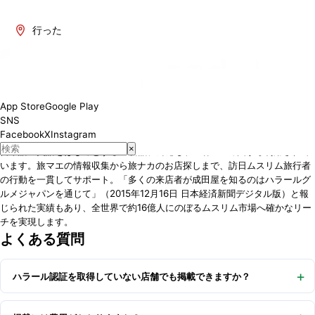
行った
掲載メリット
1. 日本最大級のムスリム向け飲食店検索プラットフォーム
ムスリム向け飲食店の掲載数で日本No.1を誇る当サイトは、日々多くのユー
ザーにご利用いただいています。ムスリムに配慮したメニューを一品以上提
App Store
Google Play
供する店舗を厳選して掲載し、ムスリムの方々が安心して食事を楽しめる環
SNS
境づくりを支えています。
Facebook
X
Instagram
2. 14言語対応で訪日ムスリム旅行者にインバウンド集客
×
日本語・英語をはじめとする14言語に対応し、世界142カ国から利用されて
います。旅マエの情報収集から旅ナカのお店探しまで、訪日ムスリム旅行者
の行動を一貫してサポート。「多くの来店者が成田屋を知るのはハラールグ
ルメジャパンを通じて」（2015年12月16日 日本経済新聞デジタル版）と報
じられた実績もあり、全世界で約16億人にのぼるムスリム市場へ確かなリー
チを実現します。
よくある質問
ハラール認証を取得していない店舗でも掲載できますか？