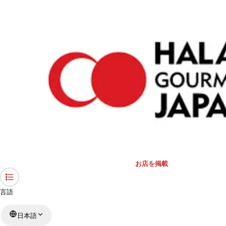
›
北海道のレストラン
›
大雪地ビール
ホーム
大雪地ビール
北海道 / 日本料理
リストを見る
›
行きたい
行った
お店を掲載
言語
日本語