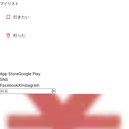
マイリスト
行きたい
行った
Lunch 11:30~13:45 Dinner 17:00~22:00
App Store
Google Play
SNS
Facebook
X
Instagram
×