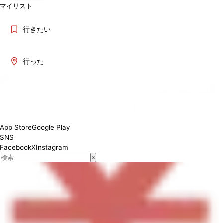
マイリスト
行きたい
行った
[Lunch] 11:00-15:00 : [Dinner] 17:00-22:00
App Store
Google Play
SNS
Facebook
X
Instagram
×