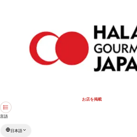
›
東京都のレストラン
›
インド料理 ガンガ
ホーム
インド料理 ガンガ
東京都 / インド料理
リストを見る
›
行きたい
行った
お店を掲載
言語
日本語