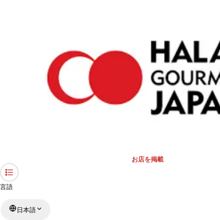
›
愛知県のレストラン
›
ハッピーからあげ１７８
ホーム
ハッピーからあげ１７８
愛知県 / 日本料理
リストを見る
›
行きたい
行った
お店を掲載
言語
日本語