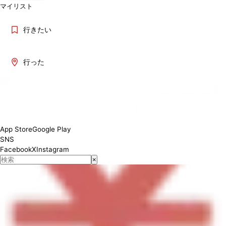
マイリスト
行きたい
行った
[Lunch] 11:00 - 14:00 [Dinner] 17:00-20:00
App Store
Google Play
SNS
Facebook
X
Instagram
×