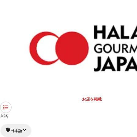
›
東京都のレストラン
›
神田アルミーナ
ホーム
神田アルミーナ
東京都 / 地中海料理
リストを見る
›
行きたい
行った
お店を掲載
言語
日本語