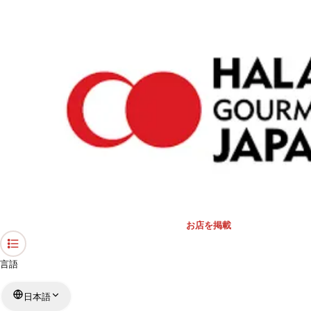
›
東京都のレストラン
›
Why Juice?
ホーム
Why Juice?
東京都 / 多国籍料理
リストを見る
›
行きたい
行った
お店を掲載
言語
日本語