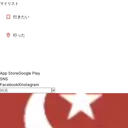
マイリスト
行きたい
行った
Tues-Sat11:00-14:30 (L.O.14:15) Mon-Thus17:00-23:00 (L.O.22:45)
Fri,Sat7:00-24:00 (L.O.23:45) Sun11:00-23:00
対応状況
App Store
Google Play
SNS
Facebook
X
Instagram
×