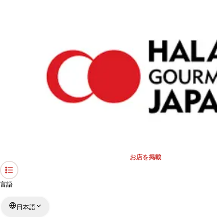
›
東京都のレストラン
›
マレーチャン１
ホーム
マレーチャン１
東京都 / マレーシア料理
リストを見る
›
行きたい
行った
お店を掲載
言語
日本語