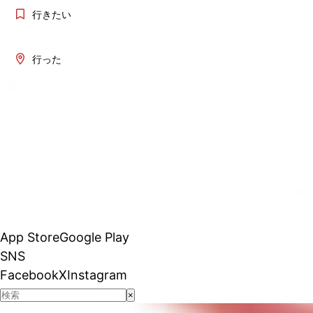
行きたい
行った
App Store
Google Play
SNS
Facebook
X
Instagram
×